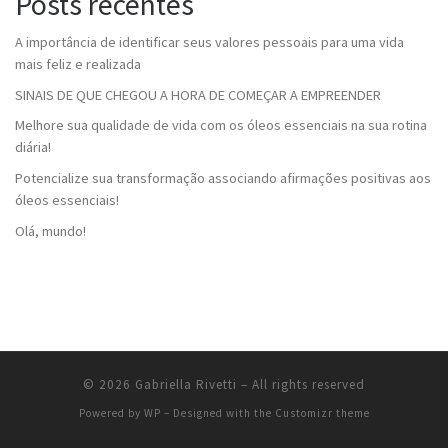
Posts recentes
A importância de identificar seus valores pessoais para uma vida
mais feliz e realizada
SINAIS DE QUE CHEGOU A HORA DE COMEÇAR A EMPREENDER
Melhore sua qualidade de vida com os óleos essenciais na sua rotina
diária!
Potencialize sua transformação associando afirmações positivas aos
óleos essenciais!
Olá, mundo!
© 2026
Gabriella Rivetti
– All rights reserved
Powered by
WP
– Designed with the
Customizr theme