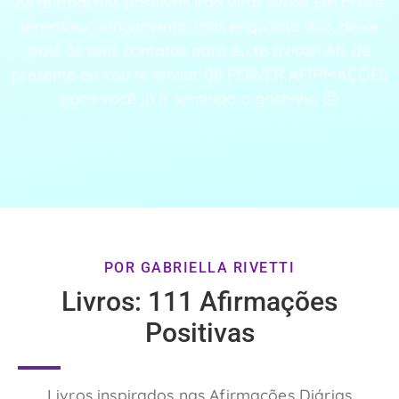
As afirmações positivas irão virar livros! Em breve
teremos o lançamento, mas enquanto isso, deixe
aqui os seus contatos para eu te avisar! Ah, de
presente eu vou te enviar 08 POWER AFIRMAÇÕES
para você já ir sentindo o gostinho 🙂
POR GABRIELLA RIVETTI
Livros: 111 Afirmações
Positivas
Livros inspirados nas Afirmações Diárias