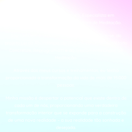
Eu, Gabriella, sou Neurocoach, Especialista em
Desenvolvimento Humano e Instrutora de Meditação.
Sou também a criadora do Programa Equilibre-se, do
projeto Lei da Abundância, do (R)Evolução Interna, Método
Concretize, Reprograma.11 e do Treinamento Online de
Meditação.
Através dos meus cursos e treinamentos, eu tenho
proporcionada a transformação da vida de mais de 15.000
pessoas.
Minha missão é despertar o potencial que existe dentro de
cada um de nós, proporcionando uma verdadeira
transformação interior que se expande para a construção
de uma nova realidade – a sua realidade tão sonhada e
desejada.