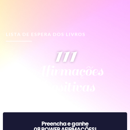
LISTA DE ESPERA DOS LIVROS
111
Afirmações
Positivas
Preencha e ganhe
08 POWER AFIRMAÇÕES!