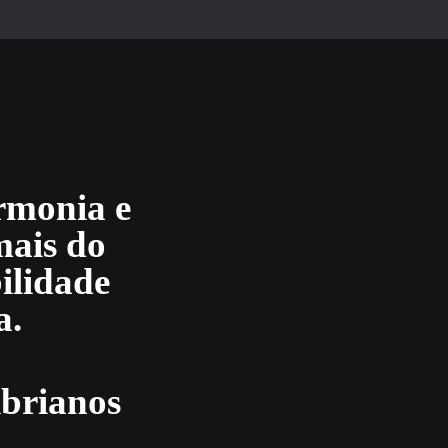
armonia e
mais do
ilidade
a.
ibrianos