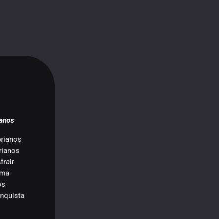
ianos
brianos
rianos
trair
sma
os
onquista