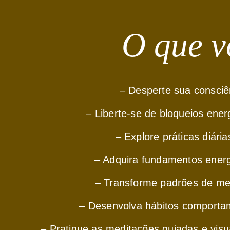
O que v
– Desperte sua consciê
– Liberte-se de bloqueios ene
– Explore práticas diár
– Adquira fundamentos energé
– Transforme padrões de me
– Desenvolva hábitos comportam
– Pratique as meditações guiadas e visua