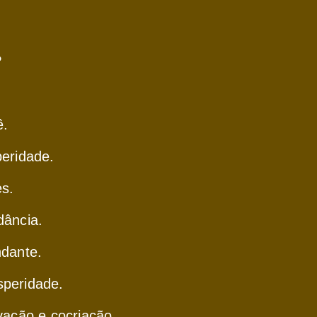
:
ê.
peridade.
es.
dância.
dante.
speridade.
vação e cocriação.