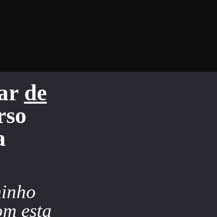
har
de
rso
a
minho
om esta